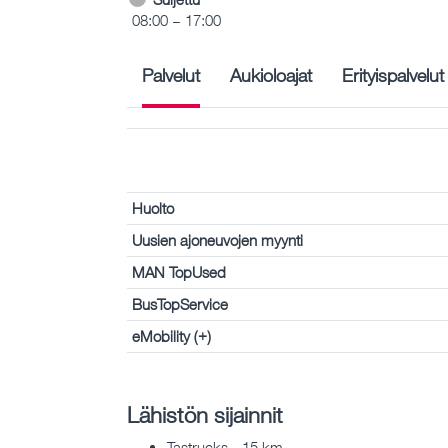
08:00 – 17:00
Palvelut
Aukioloajat
Erityispalvelut
Huolto
Uusien ajoneuvojen myynti
MAN TopUsed
BusTopService
eMobility (+)
Lähistön sijainnit
Tastrucks - 15 km