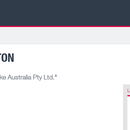
TON
e Australia Pty Ltd."
L