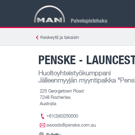
Palvelupistehaku
Keskeytä ja takaisin
PENSKE - LAUNCES
Huoltoyhteistyökumppani
Jälleenmyyjän myyntipaikka
"Pensk
225 Georgetown Road
7248 Rocherlea
Australia
+61(3)63250000
awoods@penske.com.au
Suljettu