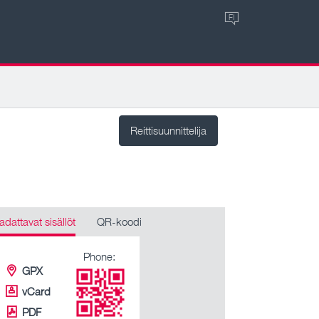
FI
Reittisuunnittelija
adattavat sisällöt
QR-koodi
Phone:
GPX
vCard
PDF