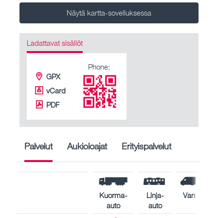
Näytä kartta-sovelluksessa
Ladattavat sisällöt
Phone:
GPX
vCard
PDF
Palvelut
Aukioloajat
Erityispalvelut
Kuorma-
Linja-
Van
auto
auto