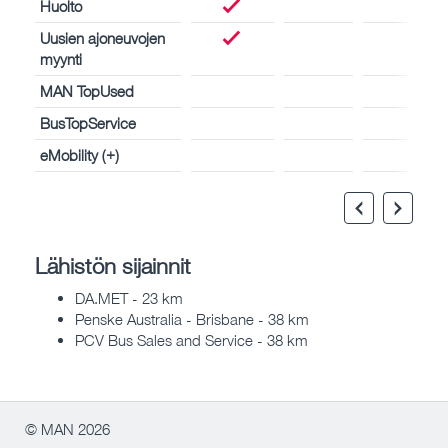
Huolto
Uusien ajoneuvojen
myynti
MAN TopUsed
BusTopService
eMobility (+)
Lähistön sijainnit
DA.MET - 23 km
Penske Australia - Brisbane - 38 km
PCV Bus Sales and Service - 38 km
© MAN 2026