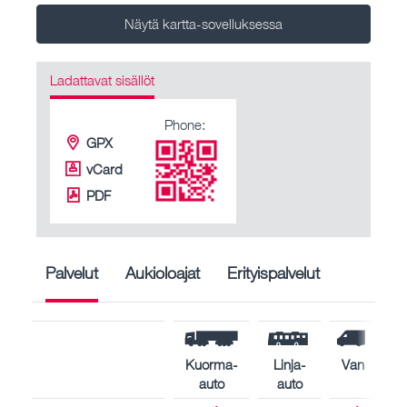
Näytä kartta-sovelluksessa
Ladattavat sisällöt
Phone:
GPX
vCard
PDF
Palvelut
Aukioloajat
Erityispalvelut
Kuorma-
Linja-
Van
auto
auto