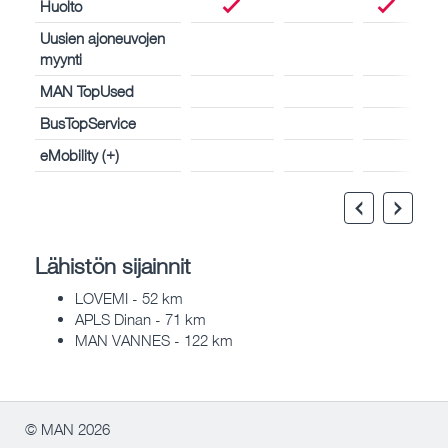
Huolto
Uusien ajoneuvojen
myynti
MAN TopUsed
BusTopService
eMobility (+)
Lähistön sijainnit
LOVEMI - 52 km
APLS Dinan - 71 km
MAN VANNES - 122 km
© MAN 2026