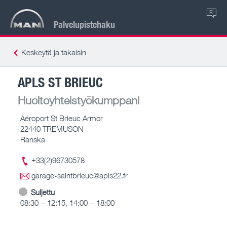
FI
Palvelupistehaku
Keskeytä ja takaisin
APLS ST BRIEUC
Huoltoyhteistyökumppani
Aéroport St Brieuc Armor
22440 TREMUSON
Ranska
+33(2)96730578
garage-saintbrieuc@apls22.fr
Suljettu
08:30 – 12:15, 14:00 – 18:00