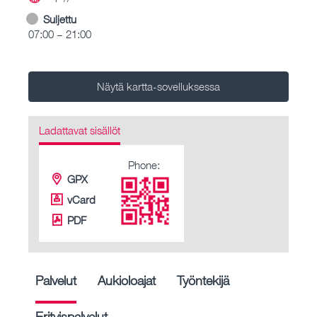
Suljettu
07:00 – 21:00
Näytä kartta-sovelluksessa
Ladattavat sisällöt
Phone:
GPX
vCard
PDF
Palvelut
Aukioloajat
Työntekijä
Erityispalvelut