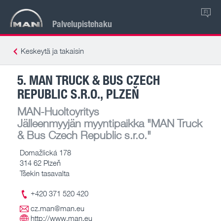
FI
Palvelupistehaku
Keskeytä ja takaisin
5. MAN TRUCK & BUS CZECH
REPUBLIC S.R.O., PLZEŇ
MAN-Huoltoyritys
Jälleenmyyjän myyntipaikka
"MAN Truck
& Bus Czech Republic s.r.o."
Domažlická 178
314 62 Plzeň
Tšekin tasavalta
+420 371 520 420
cz.man@man.eu
http://www.man.eu