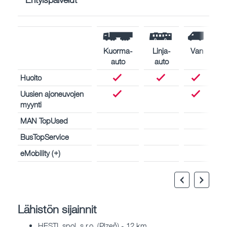
Kuorma-
Linja-
Van
auto
auto
Huolto
Uusien ajoneuvojen
myynti
MAN TopUsed
BusTopService
eMobility (+)
Lähistön sijainnit
HESTI, spol. s r.o. (Plzeň) - 12 km