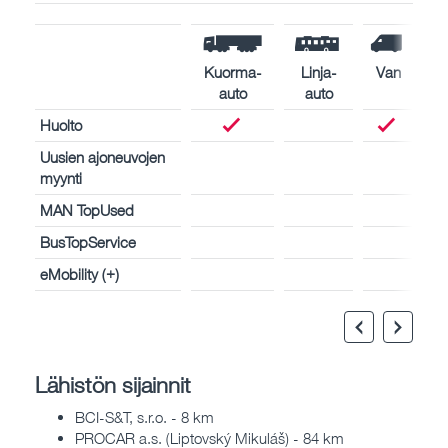
Kuorma-
Linja-
Van
auto
auto
Huolto
Uusien ajoneuvojen
myynti
MAN TopUsed
BusTopService
eMobility (+)
Lähistön sijainnit
BCI-S&T, s.r.o. - 8 km
PROCAR a.s. (Liptovský Mikuláš) - 84 km