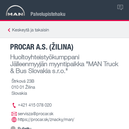
FI
Palvelupistehaku
Keskeytä ja takaisin
PROCAR A.S. (ŽILINA)
Huoltoyhteistyökumppani
Jälleenmyyjän myyntipaikka
"MAN Truck
& Bus Slovakia s.r.o."
Štrková 23B
010 01 Žilina
Slovakia
+421 415 078 020
servisza@procar.sk
https://procar.sk/znacky/man/
Suljettu