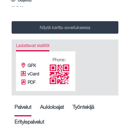
-- – --
Näytä kartta-sovelluksessa
Ladattavat sisällöt
Phone:
GPX
vCard
PDF
Palvelut
Aukioloajat
Työntekijä
Erityispalvelut