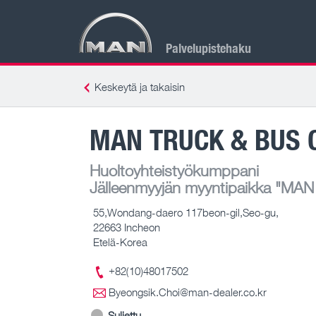
Palvelupistehaku
Keskeytä ja takaisin
MAN TRUCK & BUS 
Huoltoyhteistyökumppani
Jälleenmyyjän myyntipaikka
"MAN T
55,Wondang-daero 117beon-gil,Seo-gu,
22663 Incheon
Etelä-Korea
+82(10)48017502
Byeongsik.Choi@man-dealer.co.kr
Suljettu