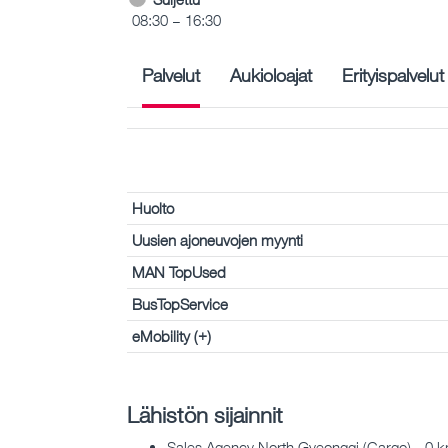
08:30 – 16:30
Palvelut
Aukioloajat
Erityispalvelut
Huolto
Uusien ajoneuvojen myynti
MAN TopUsed
BusTopService
eMobility (+)
Lähistön sijainnit
Sales Agency North Gyeonggi (Cargo) - 0 