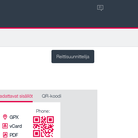
FI
Reittisuunnittelija
adattavat sisällöt
QR-koodi
Phone:
GPX
vCard
PDF