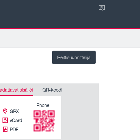
FI
Reittisuunnittelija
adattavat sisällöt
QR-koodi
Phone:
GPX
vCard
PDF