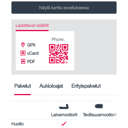
Näytä kartta-sovelluksessa
Ladattavat sisällöt
Phone:
GPX
vCard
PDF
Palvelut
Aukioloajat
Erityispalvelut
Laivamoottorit
Teollisuusmoottorit
Huolto