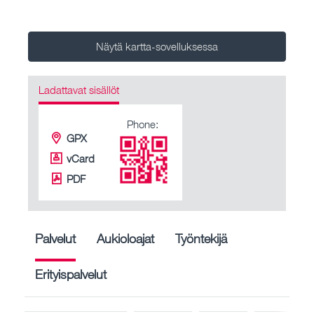
Näytä kartta-sovelluksessa
Ladattavat sisällöt
Phone:
GPX
vCard
PDF
Palvelut
Aukioloajat
Työntekijä
Erityispalvelut