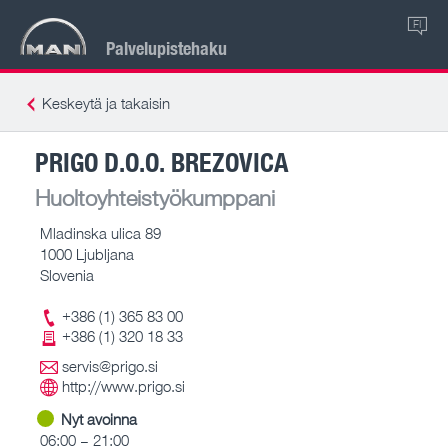
FI
Palvelupistehaku
Keskeytä ja takaisin
PRIGO D.O.O. BREZOVICA
Huoltoyhteistyökumppani
Mladinska ulica 89
1000 Ljubljana
Slovenia
+386 (1) 365 83 00
+386 (1) 320 18 33
servis@prigo.si
http://www.prigo.si
Nyt avoinna
06:00 – 21:00