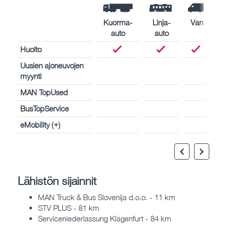
Kuorma-
Linja-
Van
auto
auto
Huolto
Uusien ajoneuvojen
myynti
MAN TopUsed
BusTopService
eMobility (+)
Lähistön sijainnit
MAN Truck & Bus Slovenija d.o.o. - 11 km
STV PLUS - 81 km
Serviceniederlassung Klagenfurt - 84 km