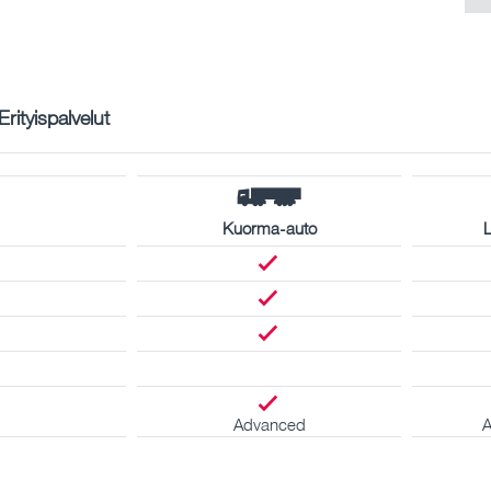
Erityispalvelut
Kuorma-auto
L
Advanced