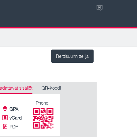
FI
Reittisuunnittelija
adattavat sisällöt
QR-koodi
Phone:
GPX
vCard
PDF