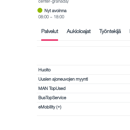
center-granada/
Nyt avoinna
08:00 – 18:00
Palvelut
Aukioloajat
Työntekijä
Huolto
Uusien ajoneuvojen myynti
MAN TopUsed
BusTopService
eMobility (+)