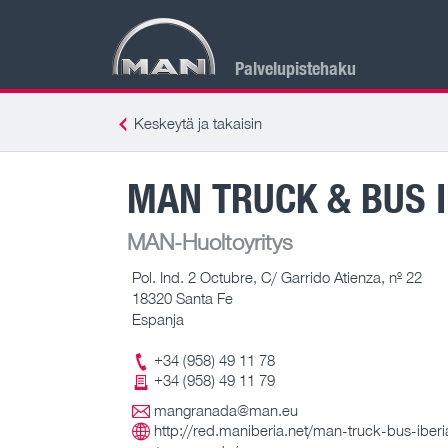
Palvelupistehaku
Keskeytä ja takaisin
MAN TRUCK & BUS 
MAN-Huoltoyritys
Pol. Ind. 2 Octubre, C/ Garrido Atienza, nº 22
18320 Santa Fe
Espanja
+34 (958) 49 11 78
+34 (958) 49 11 79
mangranada@man.eu
http://red.maniberia.net/man-truck-bus-iberi