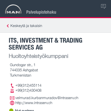
FI
Palvelupistehaku
Keskeytä ja takaisin
ITS, INVESTMENT & TRADING
SERVICES AG
Huoltoyhteistyökumppani
Gundogar str., 1
744035 Ashgabat
Turkmenistan
+99(312)455114
+99(312)430408
velmurad.kurbanmuradov@intraserv.ch
http://www.intraserv.ch
Nyt avoinna