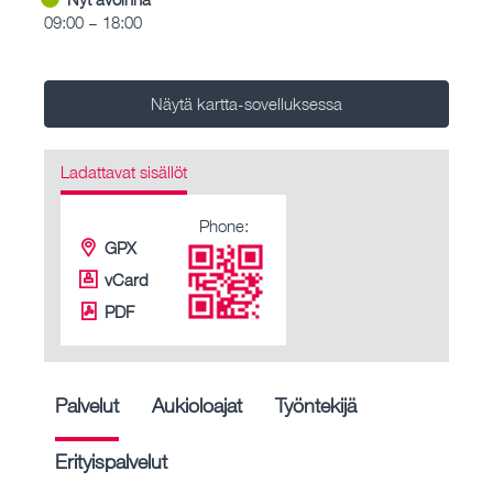
09:00 – 18:00
Näytä kartta-sovelluksessa
Ladattavat sisällöt
Phone:
GPX
vCard
PDF
Palvelut
Aukioloajat
Työntekijä
Erityispalvelut