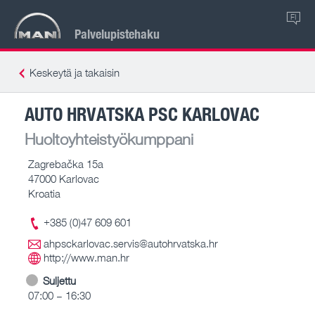
FI
Palvelupistehaku
Keskeytä ja takaisin
AUTO HRVATSKA PSC KARLOVAC
Huoltoyhteistyökumppani
Zagrebačka 15a
47000 Karlovac
Kroatia
+385 (0)47 609 601
ahpsckarlovac.servis@autohrvatska.hr
http://www.man.hr
Suljettu
07:00 – 16:30