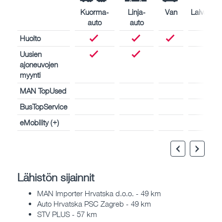
Kuorma-
Linja-
Van
Laivamoot
auto
auto
Huolto
Uusien
ajoneuvojen
myynti
MAN TopUsed
BusTopService
eMobility (+)
Lähistön sijainnit
MAN Importer Hrvatska d.o.o. - 49 km
Auto Hrvatska PSC Zagreb - 49 km
STV PLUS - 57 km