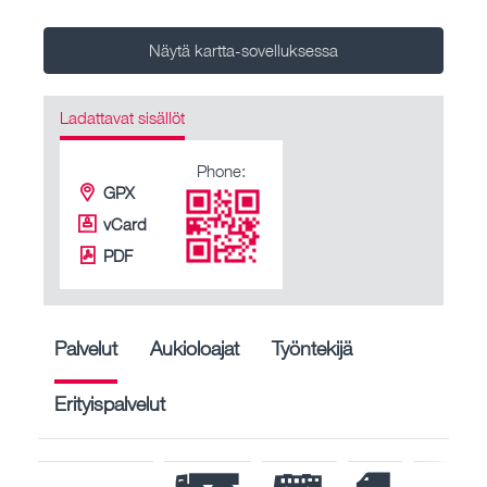
Näytä kartta-sovelluksessa
Ladattavat sisällöt
Phone:
GPX
vCard
PDF
Palvelut
Aukioloajat
Työntekijä
Erityispalvelut