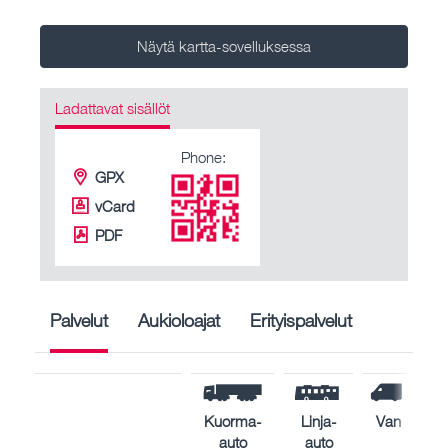
Näytä kartta-sovelluksessa
Ladattavat sisällöt
Phone:
GPX
vCard
PDF
Palvelut
Aukioloajat
Erityispalvelut
Kuorma-
Linja-
Van
auto
auto