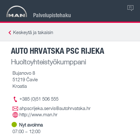
FI
Palvelupistehaku
Keskeytä ja takaisin
AUTO HRVATSKA PSC RIJEKA
Huoltoyhteistyökumppani
Bujanovo 8
51219 Čavle
Kroatia
+385 (0)51 506 555
ahpscrijeka.servis@autohrvatska.hr
http://www.man.hr
Nyt avoinna
07:00 – 12:00