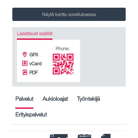
Näytä kartta-sovelluksessa
Ladattavat sisällöt
Phone:
GPX
vCard
PDF
Palvelut
Aukioloajat
Työntekijä
Erityispalvelut