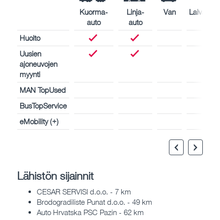
Kuorma-
Linja-
Van
Laivamoot
auto
auto
Huolto
Uusien
ajoneuvojen
myynti
MAN TopUsed
BusTopService
eMobility (+)
Lähistön sijainnit
CESAR SERVISI d.o.o. - 7 km
Brodogradiliste Punat d.o.o. - 49 km
Auto Hrvatska PSC Pazin - 62 km