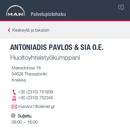
FI
Palvelupistehaku
Keskeytä ja takaisin
ANTONIADIS PAVLOS & SIA O.E.
Huoltoyhteistyökumppani
Makedonias 18
54628 Thessaloniki
Kreikka
+30 (2310) 751939
+30 (2310) 752345
manara1@otenet.gr
Suljettu
09:00 – 18:00