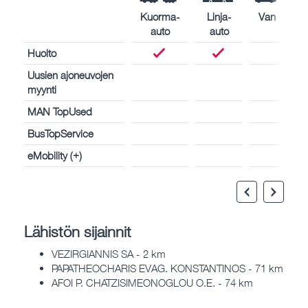
Kuorma-
Linja-
Van
auto
auto
Huolto
Uusien ajoneuvojen
myynti
MAN TopUsed
BusTopService
eMobility (+)
Lähistön sijainnit
VEZIRGIANNIS SA - 2 km
PAPATHEOCHARIS EVAG. KONSTANTINOS - 71 km
AFOI P. CHATZISIMEONOGLOU O.E. - 74 km