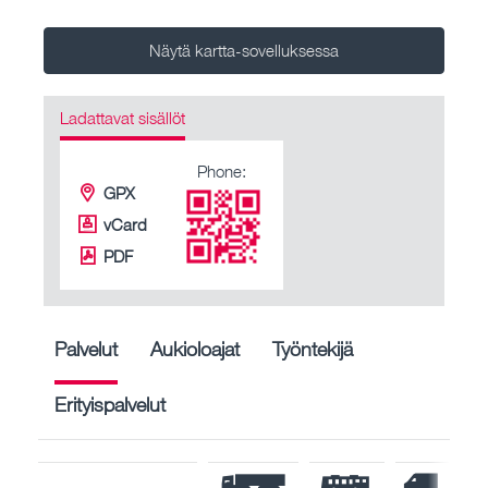
Näytä kartta-sovelluksessa
Ladattavat sisällöt
Phone:
GPX
vCard
PDF
Palvelut
Aukioloajat
Työntekijä
Erityispalvelut