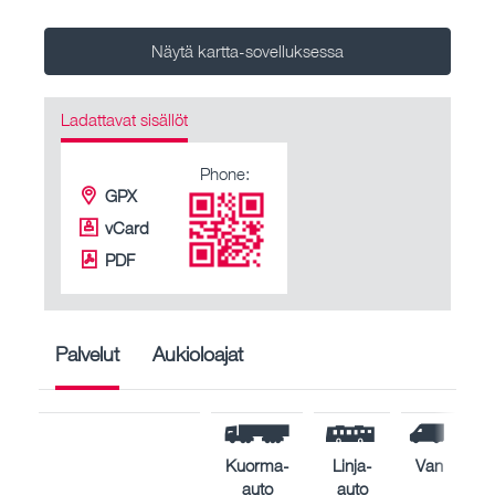
Näytä kartta-sovelluksessa
Ladattavat sisällöt
Phone:
GPX
vCard
PDF
Palvelut
Aukioloajat
Kuorma-
Linja-
Van
auto
auto