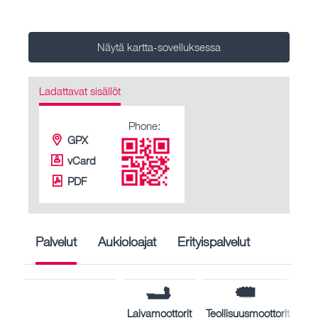
Näytä kartta-sovelluksessa
Ladattavat sisällöt
Phone:
GPX
vCard
PDF
Palvelut
Aukioloajat
Erityispalvelut
Laivamoottorit
Teollisuusmoottorit