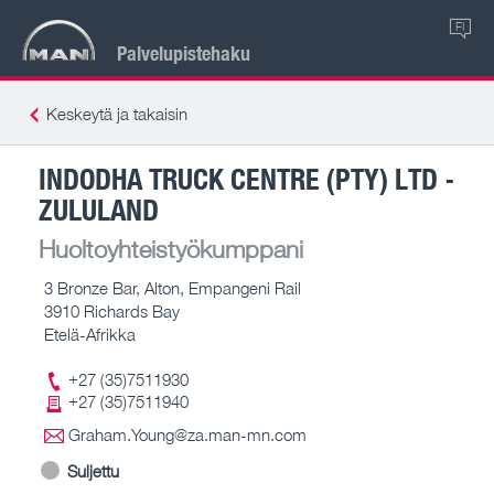
FI
Palvelupistehaku
Keskeytä ja takaisin
INDODHA TRUCK CENTRE (PTY) LTD -
ZULULAND
Huoltoyhteistyökumppani
3 Bronze Bar, Alton, Empangeni Rail
3910 Richards Bay
Etelä-Afrikka
+27 (35)7511930
+27 (35)7511940
Graham.Young@za.man-mn.com
Suljettu
-- – --