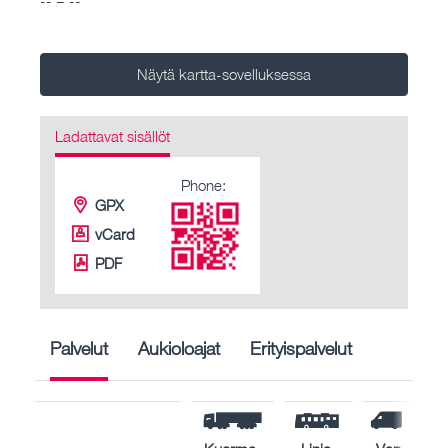
Näytä kartta-sovelluksessa
Ladattavat sisällöt
Phone:
GPX
vCard
PDF
Palvelut
Aukioloajat
Erityispalvelut