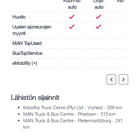
Kuorma-
Linja-
Van
auto
auto
Huolto
Uusien ajoneuvojen
myynti
MAN TopUsed
BusTopService
eMobility (+)
Lähistön sijainnit
Indodha Truck Cenre (Pty) Ltd - Vryheid - 209 km
MAN Truck & Bus Centre - Pinetown - 215 km
MAN Truck & Bus Centre - Pietermaritzburg - 241
km