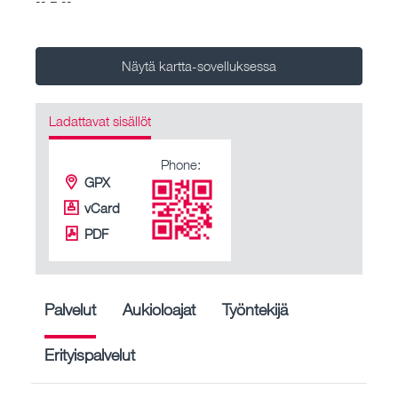
Näytä kartta-sovelluksessa
Ladattavat sisällöt
Phone:
GPX
vCard
PDF
Palvelut
Aukioloajat
Työntekijä
Erityispalvelut