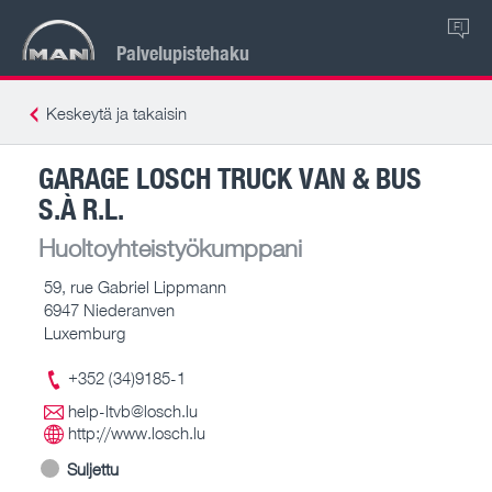
FI
Palvelupistehaku
Keskeytä ja takaisin
GARAGE LOSCH TRUCK VAN & BUS
S.À R.L.
Huoltoyhteistyökumppani
59, rue Gabriel Lippmann
6947 Niederanven
Luxemburg
+352 (34)9185-1
help-ltvb@losch.lu
http://www.losch.lu
Suljettu
-- – --