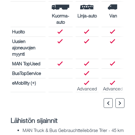
Kuorma-
Linja-auto
Van
auto
Huolto
Uusien
ajoneuvojen
myynti
MAN TopUsed
BusTopService
eMobility (+)
Advanced
Advanced
Lähistön sijainnit
MAN Truck & Bus Gebrauchtteilebörse Trier - 45 km