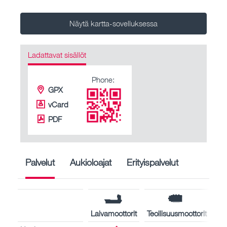
Näytä kartta-sovelluksessa
Ladattavat sisällöt
Phone:
GPX
vCard
PDF
Palvelut
Aukioloajat
Erityispalvelut
Laivamoottorit
Teollisuusmoottorit