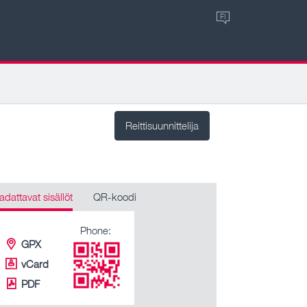
FI
Reittisuunnittelija
adattavat sisällöt
QR-koodi
Phone:
GPX
vCard
PDF