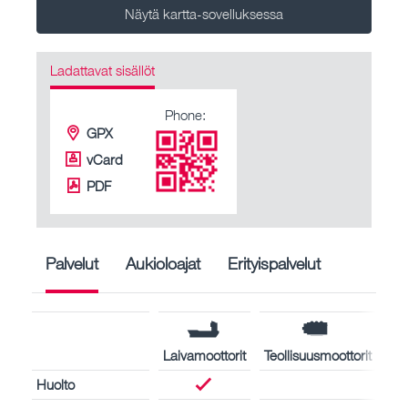
Näytä kartta-sovelluksessa
Ladattavat sisällöt
Phone:
GPX
vCard
PDF
Palvelut
Aukioloajat
Erityispalvelut
Laivamoottorit
Teollisuusmoottorit
Huolto