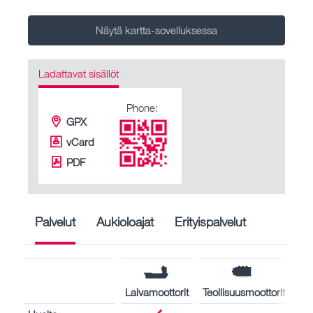
Näytä kartta-sovelluksessa
Ladattavat sisällöt
Phone:
GPX
vCard
PDF
Palvelut
Aukioloajat
Erityispalvelut
Laivamoottorit
Teollisuusmoottorit