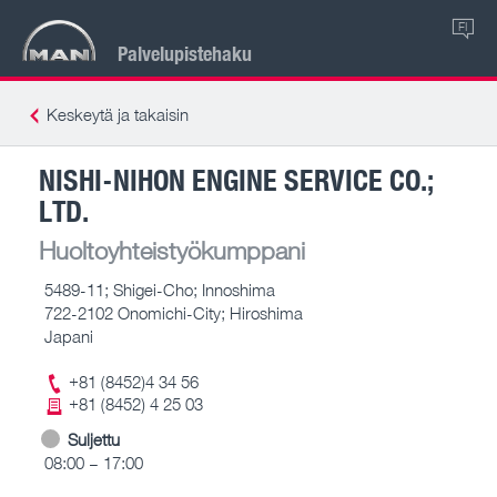
FI
Palvelupistehaku
Keskeytä ja takaisin
NISHI-NIHON ENGINE SERVICE CO.;
LTD.
Huoltoyhteistyökumppani
5489-11; Shigei-Cho; Innoshima
722-2102 Onomichi-City; Hiroshima
Japani
+81 (8452)4 34 56
+81 (8452) 4 25 03
Suljettu
08:00 – 17:00