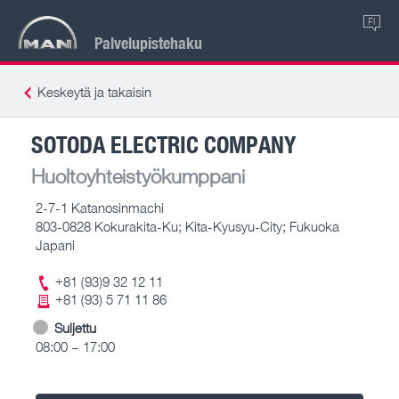
FI
Palvelupistehaku
Keskeytä ja takaisin
SOTODA ELECTRIC COMPANY
Huoltoyhteistyökumppani
2-7-1 Katanosinmachi
803-0828 Kokurakita-Ku; Kita-Kyusyu-City; Fukuoka
Japani
+81 (93)9 32 12 11
+81 (93) 5 71 11 86
Suljettu
08:00 – 17:00