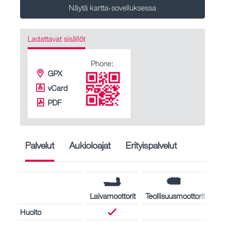
Näytä kartta-sovelluksessa
Ladattavat sisällöt
Phone:
GPX
vCard
PDF
Palvelut
Aukioloajat
Erityispalvelut
Laivamoottorit
Teollisuusmoottorit
Huolto