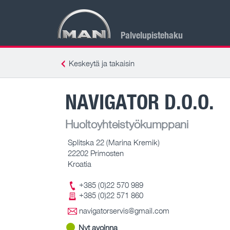
Palvelupistehaku
Keskeytä ja takaisin
NAVIGATOR D.O.O.
Huoltoyhteistyökumppani
Splitska 22 (Marina Kremik)
22202 Primosten
Kroatia
+385 (0)22 570 989
+385 (0)22 571 860
navigatorservis@gmail.com
Nyt avoinna