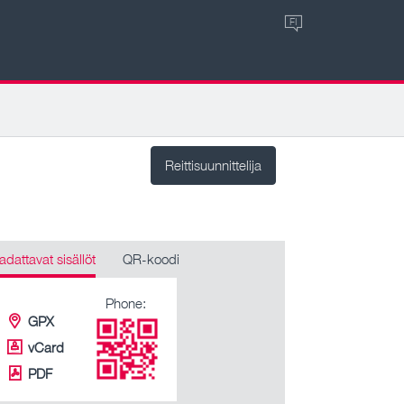
FI
Reittisuunnittelija
adattavat sisällöt
QR-koodi
Phone:
GPX
vCard
PDF