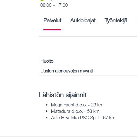
08:00 – 17:00
Palvelut
Aukioloajat
Työntekijä
Huolto
Uusien ajoneuvojen myynti
Lähistön sijainnit
Mega Yacht d.o.o. - 23 km
Matadura d.o.o. - 53 km
Auto Hrvatska PSC Split - 67 km