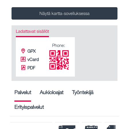
Näytä kartta-sovelluksessa
Ladattavat sisällöt
Phone:
GPX
vCard
PDF
Palvelut
Aukioloajat
Työntekijä
Erityispalvelut