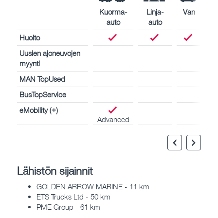
Kuorma-
Linja-
Van
auto
auto
Huolto
Uusien ajoneuvojen
myynti
MAN TopUsed
BusTopService
eMobility (+)
Advanced
Lähistön sijainnit
GOLDEN ARROW MARINE - 11 km
ETS Trucks Ltd - 50 km
PME Group - 61 km