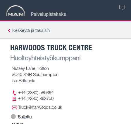
FI
Palvelupistehaku
Keskeytä ja takaisin
HARWOODS TRUCK CENTRE
Huoltoyhteistyökumppani
Nutsey Lane, Totton
SO40 3NB Southampton
Iso-Britannia
+44 (2380) 580364
+44 (2380) 863750
Truck@harwoods.co.uk
Suljettu
-- – --