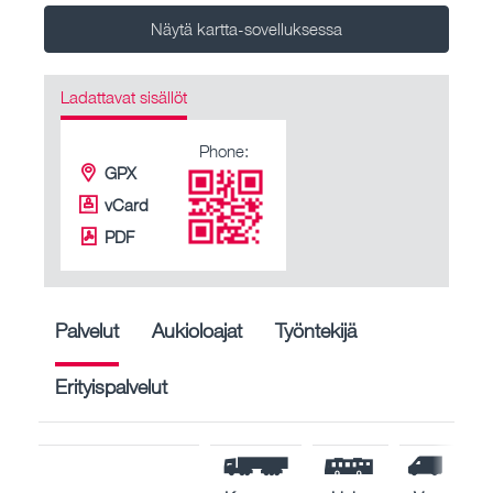
Näytä kartta-sovelluksessa
Ladattavat sisällöt
Phone:
GPX
vCard
PDF
Palvelut
Aukioloajat
Työntekijä
Erityispalvelut