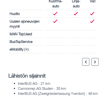
Kuorma-
Linja-
Van
auto
auto
Huolto
Uusien ajoneuvojen
myynti
MAN TopUsed
BusTopService
eMobility (+)
Lähistön sijainnit
InterBUS AG - 21 km
Camionrep AG Studen - 35 km
InterBUS AG [Zweigniederlassung Yverdon] - 48 km