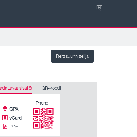
FI
Reittisuunnittelija
adattavat sisällöt
QR-koodi
Phone:
GPX
vCard
PDF