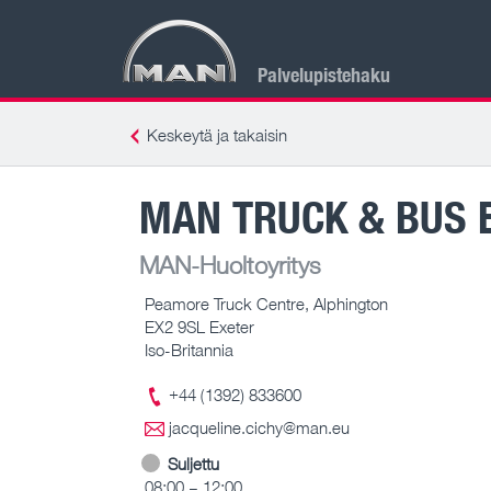
Palvelupistehaku
Keskeytä ja takaisin
MAN TRUCK & BUS 
MAN-Huoltoyritys
Peamore Truck Centre, Alphington
EX2 9SL Exeter
Iso-Britannia
+44 (1392) 833600
jacqueline.cichy@man.eu
Suljettu
08:00 – 12:00