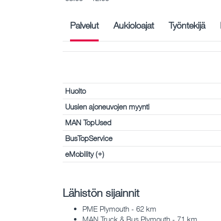
Palvelut
Aukioloajat
Työntekijä
Huolto
Uusien ajoneuvojen myynti
MAN TopUsed
BusTopService
eMobility (+)
Lähistön sijainnit
PME Plymouth - 62 km
MAN Truck & Bus Plymouth - 71 km