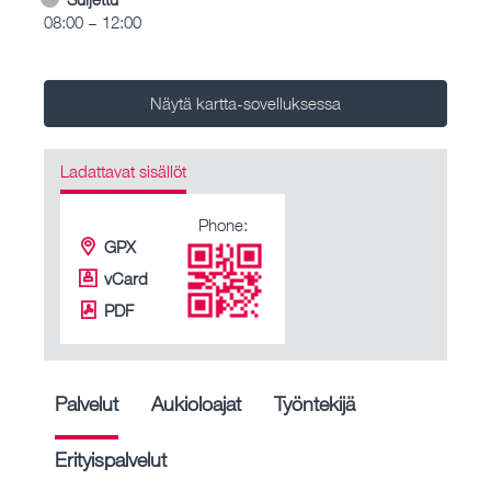
08:00 – 12:00
Näytä kartta-sovelluksessa
Ladattavat sisällöt
Phone:
GPX
vCard
PDF
Palvelut
Aukioloajat
Työntekijä
Erityispalvelut