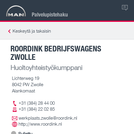
FI
Palvelupistehaku
Keskeytä ja takaisin
ROORDINK BEDRIJFSWAGENS
ZWOLLE
Huoltoyhteistyökumppani
Lichterweg 19
8042 PW Zwolle
Alankomaat
+31 (384) 28 44 00
+31 (384) 22 02 85
werkplaats.zwolle@roordink.nl
http://www.roordink.nl
Suljettu