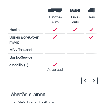
Kuorma-
Linja-
Van
auto
auto
Huolto
Uusien ajoneuvojen
myynti
MAN TopUsed
BusTopService
eMobility (+)
Advanced
Lähistön sijainnit
MAN TopUsed. - 45 km