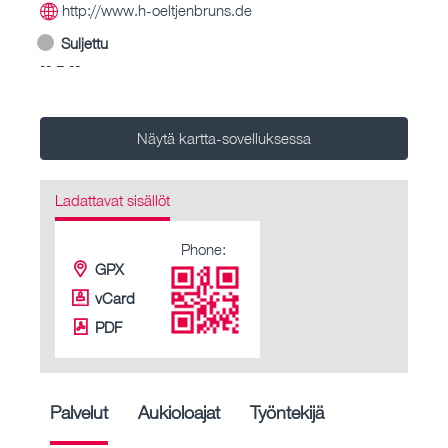
http://www.h-oeltjenbruns.de
Suljettu
-- – --
Näytä kartta-sovelluksessa
Ladattavat sisällöt
Phone:
GPX
vCard
PDF
Palvelut
Aukioloajat
Työntekijä