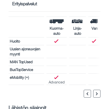
Erityispalvelut
Kuorma-
Linja-
Van
auto
auto
Huolto
Uusien ajoneuvojen
myynti
MAN TopUsed
BusTopService
eMobility (+)
Advanced
Lähistön sijainnit