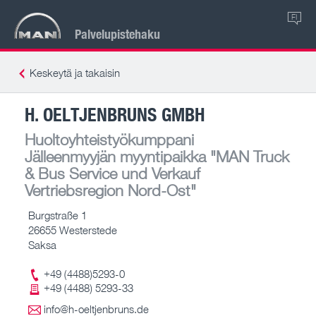
FI
Palvelupistehaku
Keskeytä ja takaisin
H. OELTJENBRUNS GMBH
Huoltoyhteistyökumppani
Jälleenmyyjän myyntipaikka
"MAN Truck
& Bus Service und Verkauf
Vertriebsregion Nord-Ost"
Burgstraße 1
26655 Westerstede
Saksa
+49 (4488)5293-0
+49 (4488) 5293-33
info@h-oeltjenbruns.de