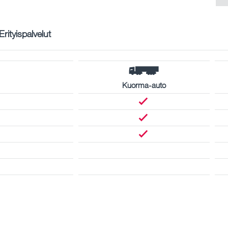
Erityispalvelut
Kuorma-auto