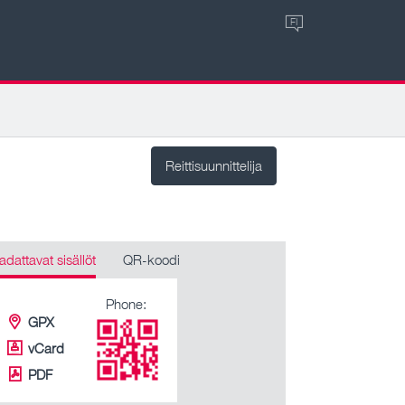
FI
Reittisuunnittelija
adattavat sisällöt
QR-koodi
Phone:
GPX
vCard
PDF