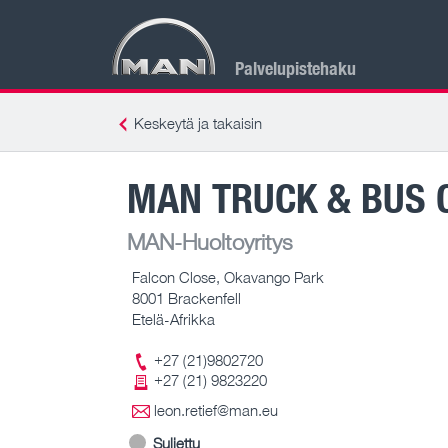
Palvelupistehaku
Keskeytä ja takaisin
MAN TRUCK & BUS 
MAN-Huoltoyritys
Falcon Close, Okavango Park
8001 Brackenfell
Etelä-Afrikka
+27 (21)9802720
+27 (21) 9823220
leon.retief@man.eu
Suljettu