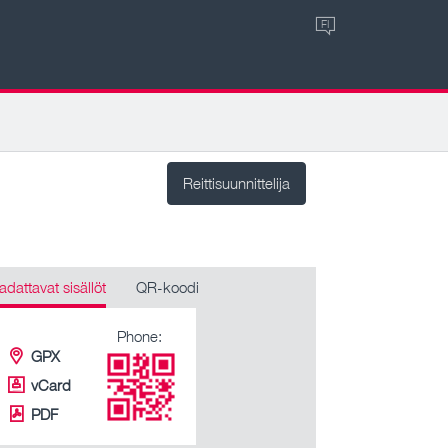
FI
Reittisuunnittelija
adattavat sisällöt
QR-koodi
Phone:
GPX
vCard
PDF