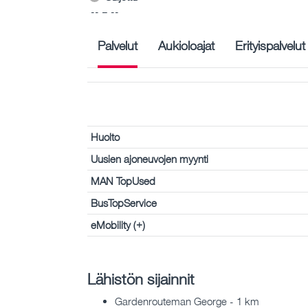
-- – --
Palvelut
Aukioloajat
Erityispalvelut
Huolto
Uusien ajoneuvojen myynti
MAN TopUsed
BusTopService
eMobility (+)
Lähistön sijainnit
Gardenrouteman George - 1 km