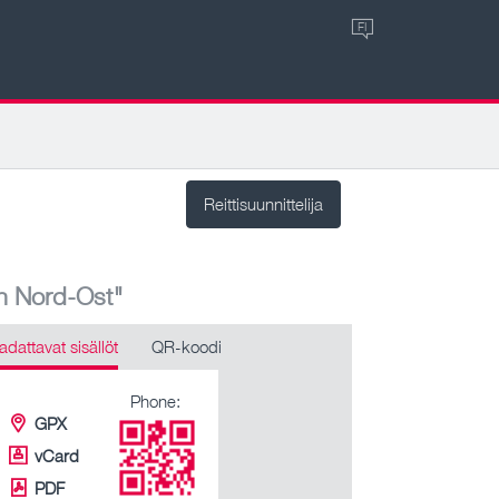
FI
Reittisuunnittelija
n Nord-Ost"
adattavat sisällöt
QR-koodi
Phone:
GPX
vCard
PDF