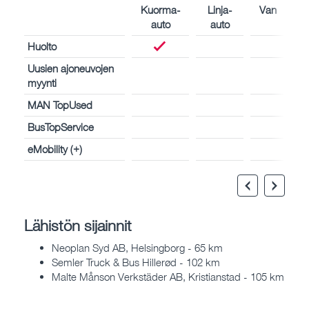
Kuorma-
Linja-
Van
auto
auto
Huolto
Uusien ajoneuvojen
myynti
MAN TopUsed
BusTopService
eMobility (+)
Lähistön sijainnit
Neoplan Syd AB, Helsingborg - 65 km
Semler Truck & Bus Hillerød - 102 km
Malte Månson Verkstäder AB, Kristianstad - 105 km