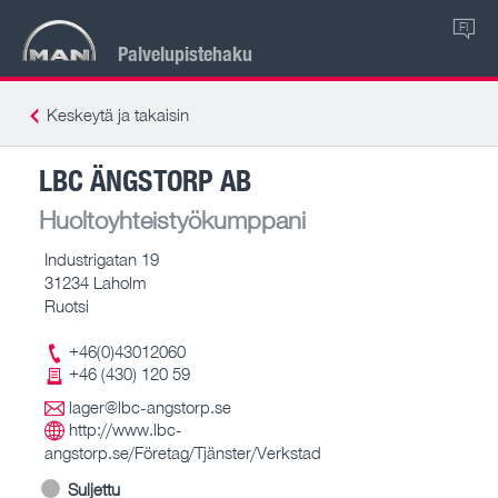
FI
Palvelupistehaku
Keskeytä ja takaisin
LBC ÄNGSTORP AB
Huoltoyhteistyökumppani
Industrigatan 19
31234 Laholm
Ruotsi
+46(0)43012060
+46 (430) 120 59
lager@lbc-angstorp.se
http://www.lbc-
angstorp.se/Företag/Tjänster/Verkstad
Suljettu