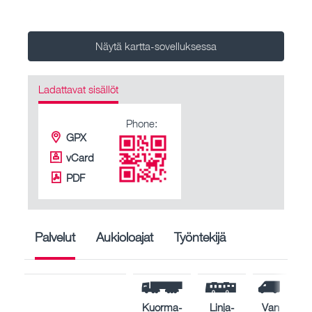
Näytä kartta-sovelluksessa
Ladattavat sisällöt
Phone:
GPX
vCard
PDF
Palvelut
Aukioloajat
Työntekijä
Kuorma-
Linja-
Van