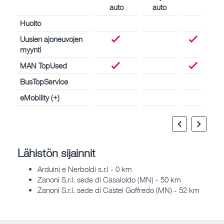
auto
auto
Huolto
Uusien ajoneuvojen
myynti
MAN TopUsed
BusTopService
eMobility (+)
Lähistön sijainnit
Arduini e Nerboldi s.r.l - 0 km
Zanoni S.r.l. sede di Casaloldo (MN) - 50 km
Zanoni S.r.l. sede di Castel Goffredo (MN) - 52 km