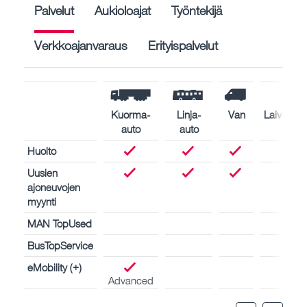
Palvelut
Aukioloajat
Työntekijä
Verkkoajanvaraus
Erityispalvelut
Kuorma-
Linja-
Van
Laivamoot
auto
auto
Huolto
Uusien
ajoneuvojen
myynti
MAN TopUsed
BusTopService
eMobility (+)
Advanced