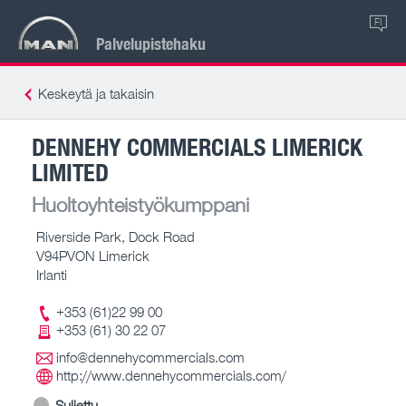
FI
Palvelupistehaku
Keskeytä ja takaisin
DENNEHY COMMERCIALS LIMERICK
LIMITED
Huoltoyhteistyökumppani
Riverside Park, Dock Road
V94PVON Limerick
Irlanti
+353 (61)22 99 00
+353 (61) 30 22 07
info@dennehycommercials.com
http://www.dennehycommercials.com/
Suljettu