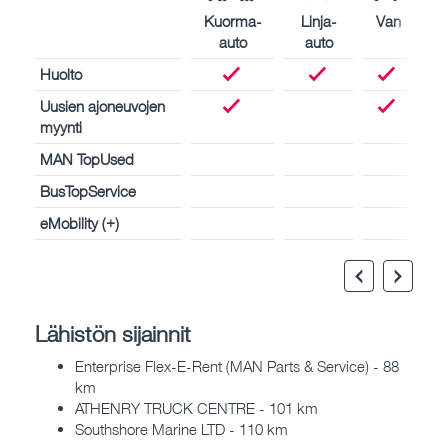
Kuorma-
Linja-
Van
auto
auto
Huolto
Uusien ajoneuvojen
myynti
MAN TopUsed
BusTopService
eMobility (+)
Lähistön sijainnit
Enterprise Flex-E-Rent (MAN Parts & Service) - 88
km
ATHENRY TRUCK CENTRE - 101 km
Southshore Marine LTD - 110 km