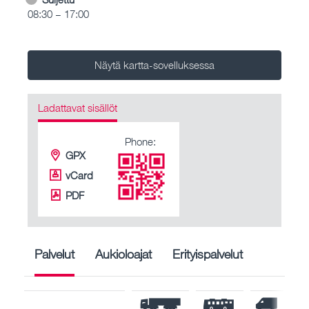
08:30 – 17:00
Näytä kartta-sovelluksessa
Ladattavat sisällöt
Phone:
GPX
vCard
PDF
Palvelut
Aukioloajat
Erityispalvelut