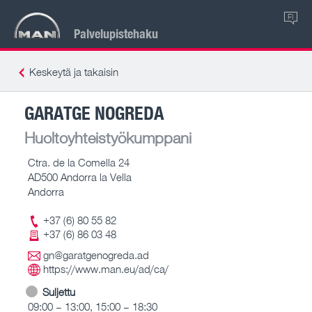
FI
Palvelupistehaku
Keskeytä ja takaisin
GARATGE NOGREDA
Huoltoyhteistyökumppani
Ctra. de la Comella 24
AD500 Andorra la Vella
Andorra
+37 (6) 80 55 82
+37 (6) 86 03 48
gn@garatgenogreda.ad
https://www.man.eu/ad/ca/
Suljettu
09:00 – 13:00, 15:00 – 18:30