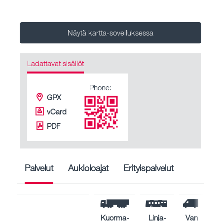
Näytä kartta-sovelluksessa
Ladattavat sisällöt
Phone:
GPX
vCard
PDF
Palvelut
Aukioloajat
Erityispalvelut
Kuorma-
Linja-
Van