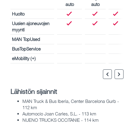
auto
auto
Huolto
Uusien ajoneuvojen
myynti
MAN TopUsed
BusTopService
eMobility (+)
Lähistön sijainnit
MAN Truck & Bus Iberia, Center Barcelona Gurb -
112 km
Automocio Joan Carles, S.L. - 113 km
NUENO TRUCKS OCCITANIE - 114 km