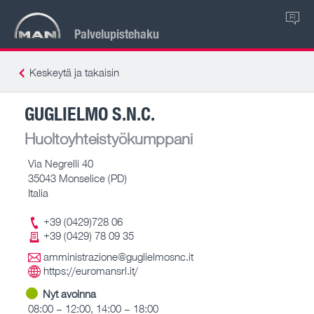
FI
Palvelupistehaku
Keskeytä ja takaisin
GUGLIELMO S.N.C.
Huoltoyhteistyökumppani
Via Negrelli 40
35043 Monselice (PD)
Italia
+39 (0429)728 06
+39 (0429) 78 09 35
amministrazione@guglielmosnc.it
https://euromansrl.it/
Nyt avoinna
08:00 – 12:00, 14:00 – 18:00