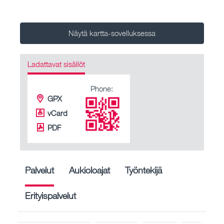
Näytä kartta-sovelluksessa
Ladattavat sisällöt
Phone:
GPX
vCard
PDF
Palvelut
Aukioloajat
Työntekijä
Erityispalvelut