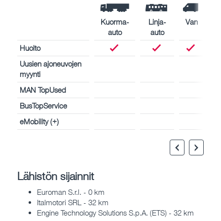
Kuorma-
Linja-
Van
auto
auto
Huolto
Uusien ajoneuvojen
myynti
MAN TopUsed
BusTopService
eMobility (+)
Lähistön sijainnit
Euroman S.r.l. - 0 km
Italmotori SRL - 32 km
Engine Technology Solutions S.p.A. (ETS) - 32 km