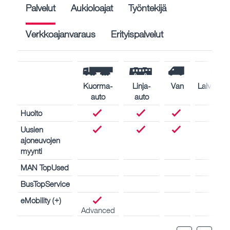
Palvelut
Aukioloajat
Työntekijä
Verkkoajanvaraus
Erityispalvelut
Kuorma-
Linja-
Van
Laivamoot
auto
auto
Huolto
Uusien
ajoneuvojen
myynti
MAN TopUsed
BusTopService
eMobility (+)
Advanced