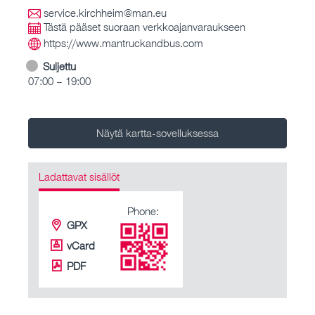
service.kirchheim@man.eu
Tästä pääset suoraan verkkoajanvaraukseen
https://www.mantruckandbus.com
Suljettu
07:00 – 19:00
Näytä kartta-sovelluksessa
Ladattavat sisällöt
Phone:
GPX
vCard
PDF