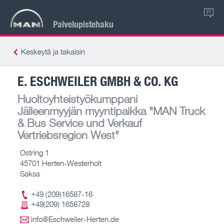
FI
Palvelupistehaku
Keskeytä ja takaisin
E. ESCHWEILER GMBH & CO. KG
Huoltoyhteistyökumppani
Jälleenmyyjän myyntipaikka
"MAN Truck
& Bus Service und Verkauf
Vertriebsregion West"
Ostring 1
45701 Herten-Westerholt
Saksa
+49 (209)16587-16
+49(209) 1658728
info@Eschweiler-Herten.de