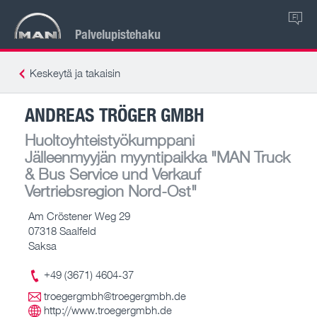
FI
Palvelupistehaku
Keskeytä ja takaisin
ANDREAS TRÖGER GMBH
Huoltoyhteistyökumppani
Jälleenmyyjän myyntipaikka
"MAN Truck
& Bus Service und Verkauf
Vertriebsregion Nord-Ost"
Am Cröstener Weg 29
07318 Saalfeld
Saksa
+49 (3671) 4604-37
troegergmbh@troegergmbh.de
http://www.troegergmbh.de