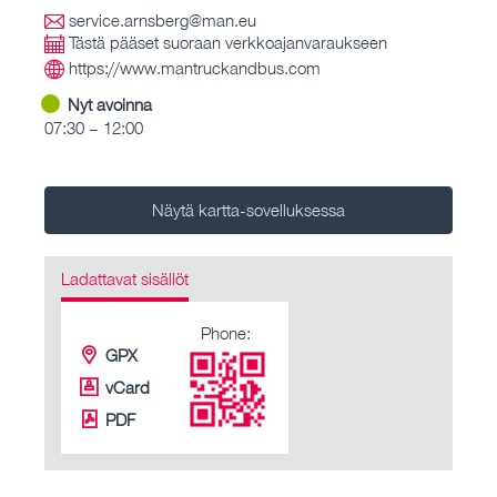
service.arnsberg@man.eu
Tästä pääset suoraan verkkoajanvaraukseen
https://www.mantruckandbus.com
Nyt avoinna
07:30 – 12:00
Näytä kartta-sovelluksessa
Ladattavat sisällöt
Phone:
GPX
vCard
PDF