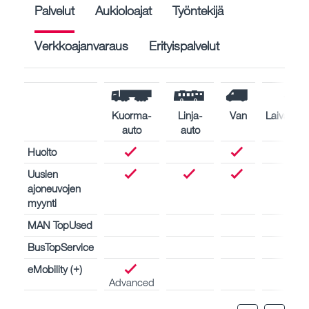
Palvelut
Aukioloajat
Työntekijä
Verkkoajanvaraus
Erityispalvelut
Kuorma-
Linja-
Van
Laivamoot
auto
auto
Huolto
Uusien
ajoneuvojen
myynti
MAN TopUsed
BusTopService
eMobility (+)
Advanced