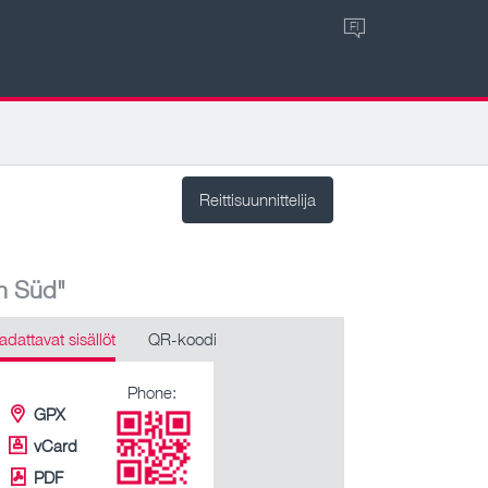
FI
Reittisuunnittelija
n Süd"
adattavat sisällöt
QR-koodi
Phone:
GPX
vCard
PDF