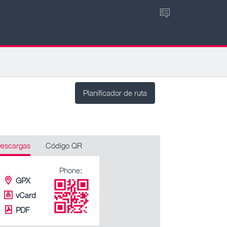
ES
Planificador de ruta
escargas
Código QR
Phone:
GPX
vCard
PDF