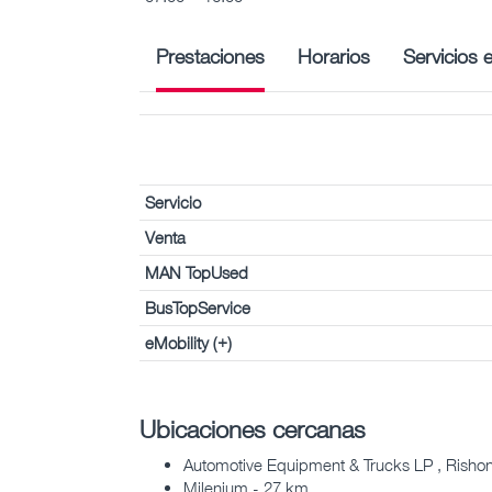
Prestaciones
Horarios
Servicios 
Servicio
Venta
MAN TopUsed
BusTopService
eMobility (+)
Ubicaciones cercanas
Automotive Equipment & Trucks LP , Rishon
Milenium - 27 km