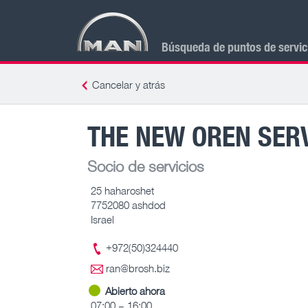
Búsqueda de puntos de servi
Cancelar y atrás
THE NEW OREN SERV
Socio de servicios
25 haharoshet
7752080 ashdod
Israel
+972(50)324440
ran@brosh.biz
Abierto ahora
07:00 – 16:00