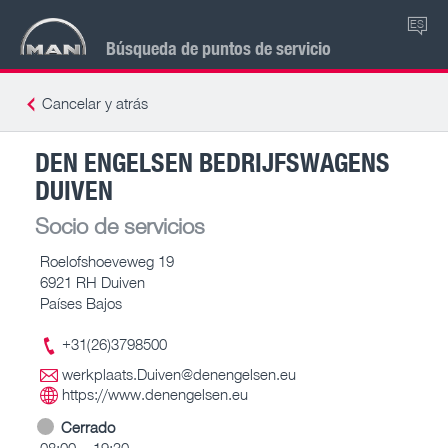
ES
Búsqueda de puntos de servicio
Cancelar y atrás
DEN ENGELSEN BEDRIJFSWAGENS
DUIVEN
Socio de servicios
Roelofshoeveweg 19
6921 RH Duiven
Países Bajos
+31(26)3798500
werkplaats.Duiven@denengelsen.eu
https://www.denengelsen.eu
Cerrado
08:00 – 19:30