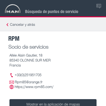
ES
Búsqueda de puntos de servicio
Cancelar y atrás
RPM
Socio de servicios
Allée Alain Gautier, 18
85340 OLONNE SUR MER
Francia
+33(0)251951705
Rpm85@orange.fr
https://www.rpm85.com/
Mostrar en la aplicación de mapas