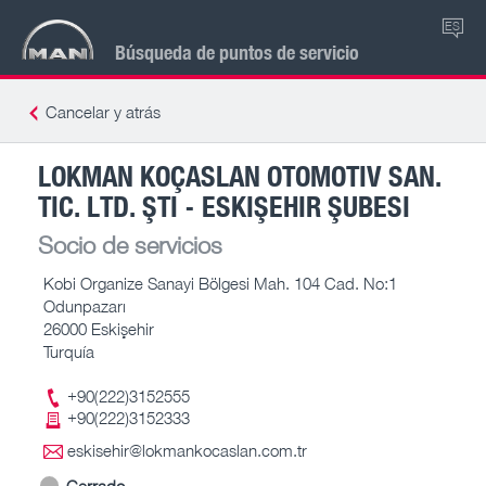
ES
Búsqueda de puntos de servicio
Cancelar y atrás
LOKMAN KOÇASLAN OTOMOTIV SAN.
TIC. LTD. ŞTI - ESKIŞEHIR ŞUBESI
Socio de servicios
Kobi Organize Sanayi Bölgesi Mah. 104 Cad. No:1
Odunpazarı
26000 Eskişehir
Turquía
+90(222)3152555
+90(222)3152333
eskisehir@lokmankocaslan.com.tr
Cerrado