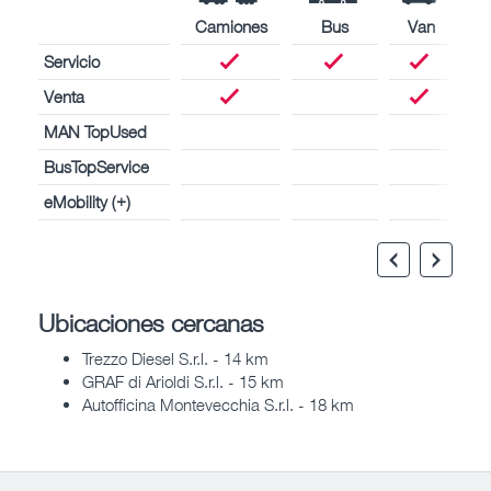
Camiones
Bus
Van
Servicio
Venta
MAN TopUsed
BusTopService
eMobility (+)
Ubicaciones cercanas
Trezzo Diesel S.r.l. - 14 km
GRAF di Arioldi S.r.l. - 15 km
Autofficina Montevecchia S.r.l. - 18 km