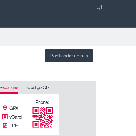
ES
Planificador de ruta
escargas
Código QR
Phone:
GPX
vCard
PDF